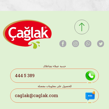
خدمة عملاء تشاغلاك
444 5 389
للحصول على معلومات مفصلة
caglak@caglak.com