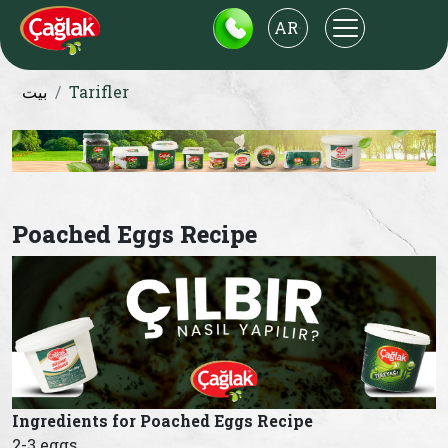
AR
Tarifler
بيت
Poached Eggs Recipe
Ingredients for Poached Eggs Recipe
2-3 eggs