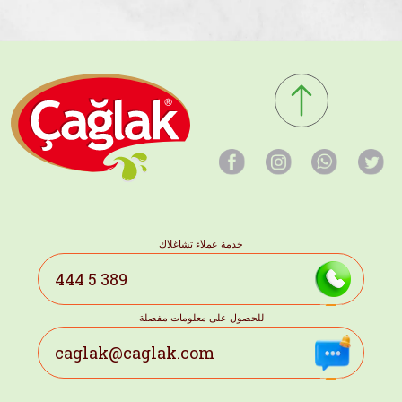
خدمة عملاء تشاغلاك
444 5 389
للحصول على معلومات مفصلة
caglak@caglak.com