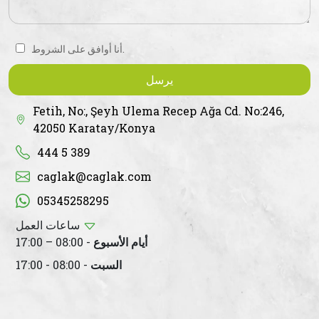
أنا أوافق على الشروط.
يرسل
Fetih, No:, Şeyh Ulema Recep Ağa Cd. No:246,
42050 Karatay/Konya
444 5 389
caglak@caglak.com
05345258295
ساعات العمل
أيام الأسبوع
- 08:00 – 17:00
السبت
- 08:00 - 17:00