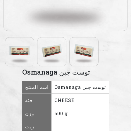
Osmanaga توست جبن
Osmanaga توست جبن
اسم المنتج
CHEESE
فئة
600 g
وزن
زيت